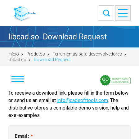
libcad.so. Download Request
Início
Produtos
Ferramentas para desenvolvedores
libcad.so
Download Request
Download
To receive a download link, please fill in the form below
or send us an email at
info@cadsofttools.com
. The
Buy
distributive stores a compilable demo version, help and
exe-examples.
Ask a question
Escolha de SDK
Email:
*