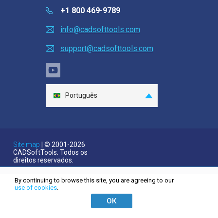
+1 800 469-9789
Video
info@cadsofttools.com
Avaliações de clientes
support@cadsofttools.com
Ask a question
Help
Português
EULA
English
Deutsch
Français
Site map
| © 2001-2026
CADSoftTools. Todos os
日本語
direitos reservados.
Español
By continuing to browse this site, you are agreeing to our
Italiano
use of cookies
.
한국어
ОК
Nederlands