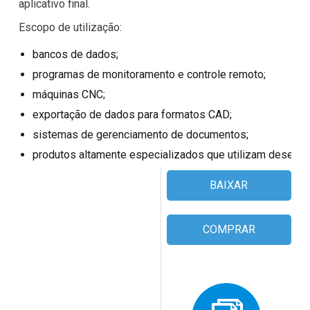
aplicativo final.
Avaliações de clientes
Escopo de utilização:
Ajuda
bancos de dados;
programas de monitoramento e controle remoto;
Tabela de compatibilidade
máquinas CNC;
EULA
exportação de dados para formatos CAD;
sistemas de gerenciamento de documentos;
produtos altamente especializados que utilizam desenho
BAIXAR
COMPRAR