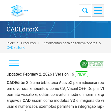
CADEditorX
Início
Produtos
Ferramentas para desenvolvedores
CADEditorX
Baixar
Updated: February 2, 2026 | Version 16
NEW
CADEditorX
é uma biblioteca ActiveX para adicionar recurs
Comprar
em diversos ambientes, como C#, Visual C++, Delphi, VB, Jav
permite visualizar, editar, converter, medir e imprimir arquiv
Introdução
arquivos
CAD
assim como modelos
3D
e imagens de varre
usar e numerosos exemplos permitem a integração rápida 
Faça uma pergunta