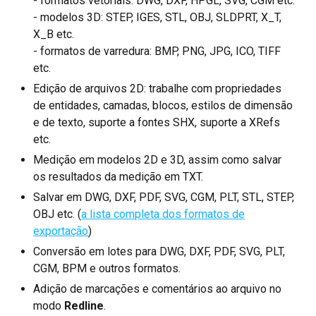
- formatos vetoriais: DWG, DXF, HPGL, SVG, CGM etc.
- modelos 3D: STEP, IGES, STL, OBJ, SLDPRT, X_T,
X_B etc.
- formatos de varredura: BMP, PNG, JPG, ICO, TIFF
etc.
Edição de arquivos 2D: trabalhe com propriedades
de entidades, camadas, blocos, estilos de dimensão
e de texto, suporte a fontes SHX, suporte a XRefs
etc.
Medição em modelos 2D e 3D, assim como salvar
os resultados da medição em TXT.
Salvar em DWG, DXF, PDF, SVG, CGM, PLT, STL, STEP,
OBJ etc. (
a lista completa dos formatos de
exportação
)
Conversão em lotes para DWG, DXF, PDF, SVG, PLT,
CGM, BPM e outros formatos.
Adição de marcações e comentários ao arquivo no
modo
Redline
.